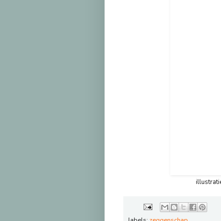
illustrat
labels:
zeggenschap