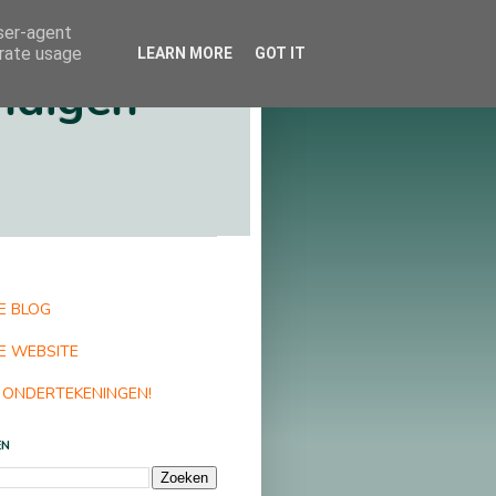
user-agent
erate usage
LEARN MORE
GOT IT
ndigen
E BLOG
E WEBSITE
 ONDERTEKENINGEN!
EN