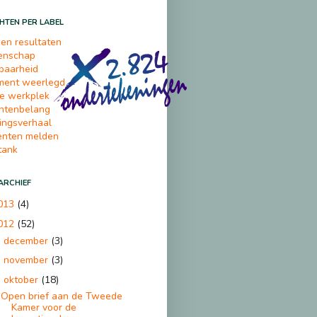
HTEN PER LABEL
 en resultaten
enschap
baarheid
ment weerlegd
ge werkplek
ëntenbelang
ingsverhaal
denten melden
tank
ARCHIEF
013
(4)
012
(52)
december
(3)
►
november
(3)
►
oktober
(18)
▼
Open brief aan de Tweede
Kamer voor de