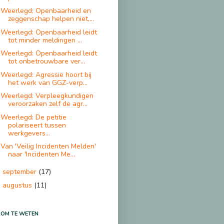
Weerlegd: Openbaarheid en
zeggenschap helpen niet,...
Weerlegd: Openbaarheid leidt
tot minder meldingen ...
Weerlegd: Openbaarheid leidt
tot onbetrouwbare ver...
Weerlegd: Agressie hoort bij
het werk van GGZ-verp...
Weerlegd: Verpleegkundigen
veroorzaken zelf de agr...
Weerlegd: De petitie
polariseert tussen
werkgevers...
Van 'Veilig Incidenten Melden'
naar 'Incidenten Me...
september
(17)
►
augustus
(11)
►
 OM TE WETEN