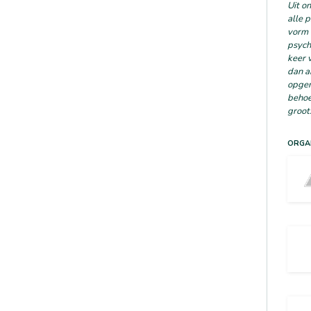
Uit o
alle 
vorm 
psych
keer 
dan a
opgen
behoe
groot
ORGAN