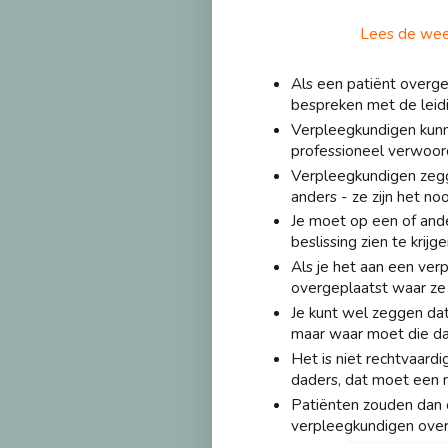
Lees de wee
Als een patiënt overg
bespreken met de leid
Verpleegkundigen kunn
professioneel verwoo
Verpleegkundigen zegg
anders - ze zijn het no
Je moet op een of ande
beslissing zien te krijg
Als je het aan een ver
overgeplaatst waar z
Je kunt wel zeggen da
maar waar moet die da
Het is niet rechtvaardi
daders, dat moet een n
Patiënten zouden dan
verpleegkundigen over 