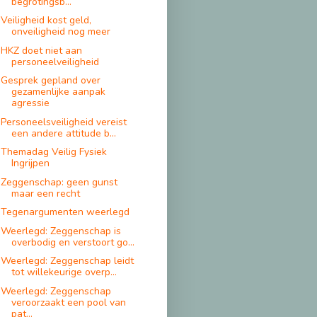
begrotingsb...
Veiligheid kost geld,
onveiligheid nog meer
HKZ doet niet aan
personeelveiligheid
Gesprek gepland over
gezamenlijke aanpak
agressie
Personeelsveiligheid vereist
een andere attitude b...
Themadag Veilig Fysiek
Ingrijpen
Zeggenschap: geen gunst
maar een recht
Tegenargumenten weerlegd
Weerlegd: Zeggenschap is
overbodig en verstoort go...
Weerlegd: Zeggenschap leidt
tot willekeurige overp...
Weerlegd: Zeggenschap
veroorzaakt een pool van
pat...