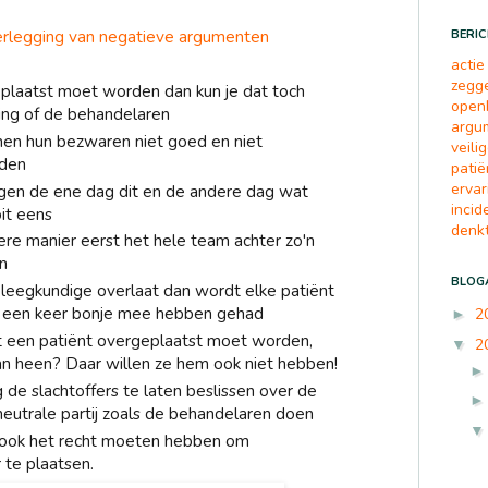
rlegging van negatieve argumenten
BERIC
actie
zegg
eplaatst moet worden dan kun je dat toch
open
ing of de behandelaren
argu
en hun bezwaren niet goed en niet
veili
rden
pati
ervar
en de ene dag dit en de andere dag wat
inci
oit eens
denk
re manier eerst het hele team achter zo'n
en
BLOG
pleegkundige overlaat dan wordt elke patiënt
e een keer bonje mee hebben gehad
2
►
t een patiënt overgeplaatst moet worden,
2
▼
n heen? Daar willen ze hem ook niet hebben!
g de slachtoffers te laten beslissen over de
eutrale partij zoals de behandelaren doen
 ook het recht moeten hebben om
te plaatsen.