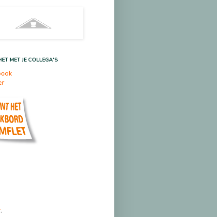
HET MET JE COLLEGA'S
book
er
r
.