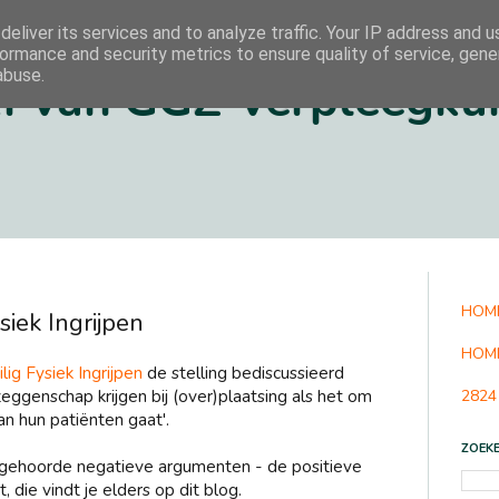
eliver its services and to analyze traffic. Your IP address and 
ormance and security metrics to ensure quality of service, gen
abuse.
f van GGZ-verpleegku
HOM
iek Ingrijpen
HOM
ilig Fysiek Ingrijpen
de stelling bediscussieerd
ggenschap krijgen bij (over)plaatsing als het om
2824
an hun patiënten gaat'.
ZOEK
e gehoorde negatieve argumenten - de positieve
 die vindt je elders op dit blog.